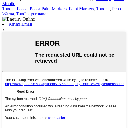
Mobile
Tandha Posca
,
Posca Paint Markers
,
Paint Markers
,
Tandha
,
Pena
Warna
,
Tandha permanen
,
Kirimi Email
x