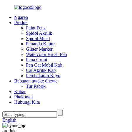
Ngarep
Produk
Paint Pens
Spidol Akrilik
Spidol Metal
Penanda Kapur
Glitter Marker
Watercolor Brush Pen
Pena Grout
Pen Cat Mobil Kab
Cat Akrilik Kab
Pembakaran Kayu
Babagan awake dhewe
Tur Pabrik
Kabar
Pitakonan
Hubungi Kita
English
produk