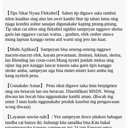
【Tips Sikat Nyata Fleksibel】Saben tip digawe saka rambut
nilon kualitas sing alus lan awet kanthi fitur tip tahan lama sing
njaga kondisi asline sanajan digunakake kaping pirang-pirang,
Tip sikat cat nilon sing fleksibel ngidini sampeyan nggawe sketsa
garis lan nggawe cucian warna. , gradien, efek ombre utawa
mung lapisan kanggo nemu asil warni sing jero lan kuat.
【Multi-Aplikasi】Sampeyan bisa seneng-seneng nggawe
macem-macem efek, kayata pewarnaan, ilustrasi, lukisan, sketsa,
lan Blending lan corat-coret.Mung nyetel jumlah meksa sing
sijine ing pen kanggo lancar transisi saka garis tipis kanggo
stroke amba, sampeyan uga bisa muter-muter karo amba ing
kang nyekeli pena.
【Gunakake Aman】 Pena sikat digawe saka tinta berpigmen
sing ora beracun lan ora beracun. Disertifikasi MSDS. Wong
diwasa lan bocah bisa nggunakake kanthi aman. (Bocah ing
umur 3 taun kudu nggunakake produk kasebut ing pengawasan
wong diwasa)
【Layanan sawise-sale】: Yen sampeyan duwe pitakon babagan
tandha cat banyu iki, hubungi kita sanalika bisa.Kita bakal
ngrampungake kanggo sampeyan ing 24 jam.Emooqi setya