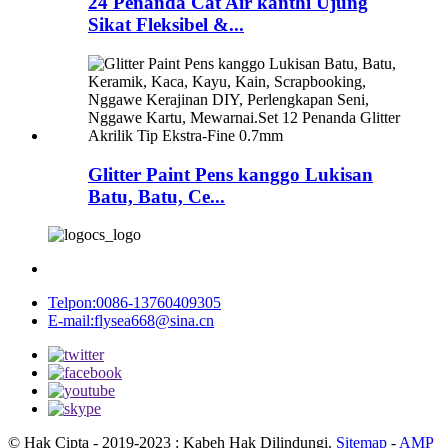
24 Penanda Cat Air kanthi Ujung
Sikat Fleksibel &...
Glitter Paint Pens kanggo Lukisan
Batu, Batu, Ce...
Telpon:
0086-13760409305
E-mail:
flysea668@sina.cn
© Hak Cipta - 2019-2023 : Kabeh Hak Dilindungi.
Sitemap
-
AMP