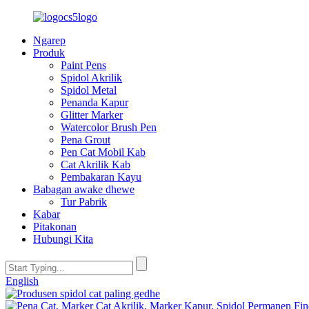
Ngarep
Produk
Paint Pens
Spidol Akrilik
Spidol Metal
Penanda Kapur
Glitter Marker
Watercolor Brush Pen
Pena Grout
Pen Cat Mobil Kab
Cat Akrilik Kab
Pembakaran Kayu
Babagan awake dhewe
Tur Pabrik
Kabar
Pitakonan
Hubungi Kita
English