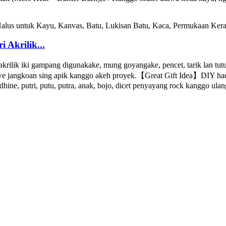
 Akrilik...
ik iki gampang digunakake, mung goyangake, pencet, tarik lan tutup
awe jangkoan sing apik kanggo akeh proyek.【Great Gift Idea】DIY h
hine, putri, putu, putra, anak, bojo, dicet penyayang rock kanggo ulan