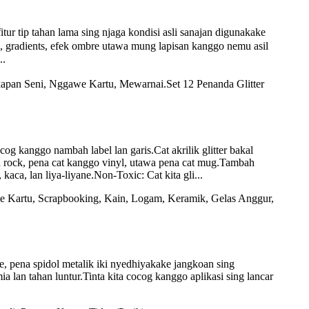
ur tip tahan lama sing njaga kondisi asli sanajan digunakake
a, gradients, efek ombre utawa mung lapisan kanggo nemu asil
..
og kanggo nambah label lan garis.Cat akrilik glitter bakal
 rock, pena cat kanggo vinyl, utawa pena cat mug.Tambah
ca, lan liya-liyane.Non-Toxic: Cat kita gli...
e, pena spidol metalik iki nyedhiyakake jangkoan sing
a lan tahan luntur.Tinta kita cocog kanggo aplikasi sing lancar