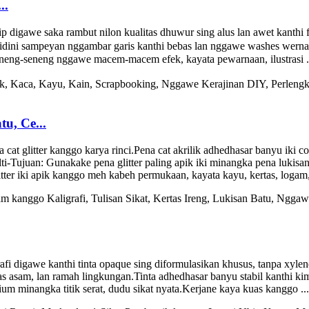
..
digawe saka rambut nilon kualitas dhuwur sing alus lan awet kanthi fit
l ngidini sampeyan nggambar garis kanthi bebas lan nggawe washes wern
neng-seneng nggawe macem-macem efek, kayata pewarnaan, ilustrasi .
tu, Ce...
t glitter kanggo karya rinci.Pena cat akrilik adhedhasar banyu iki coc
Tujuan: Gunakake pena glitter paling apik iki minangka pena lukisan
er iki apik kanggo meh kabeh permukaan, kayata kayu, kertas, logam, ka
afi digawe kanthi tinta opaque sing diformulasikan khusus, tanpa xylen
s asam, lan ramah lingkungan.Tinta adhedhasar banyu stabil kanthi kimi
ium minangka titik serat, dudu sikat nyata.Kerjane kaya kuas kanggo ...