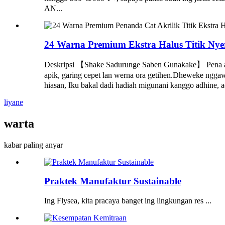
AN...
24 Warna Premium Ekstra Halus Titik Nyeri
Deskripsi 【Shake Sadurunge Saben Gunakake】 Pena akril
apik, garing cepet lan werna ora getihen.Dheweke ngg
hiasan, Iku bakal dadi hadiah migunani kanggo adhine, ad
liyane
warta
kabar paling anyar
Praktek Manufaktur Sustainable
Ing Flysea, kita pracaya banget ing lingkungan res ...