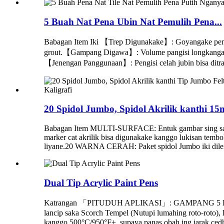
5 Buah Nat Pena Ubin Nat Pemulih Pena...
Babagan Item Iki 【Trep Digunakake】: Goyangake pena kap
grout.【Gampang Digawa】: Volume pangisi longkangan ko
【Jenengan Panggunaan】: Pengisi celah jubin bisa ditrapa
20 Spidol Jumbo, Spidol Akrilik kanthi 1
Babagan Item MULTI-SURFACE: Entuk gambar sing samp
marker cat akrilik bisa digunakake kanggo lukisan tembok, 
liyane.20 WARNA CERAH: Paket spidol Jumbo iki dilen
Dual Tip Acrylic Paint Pens
Katrangan 「PITUDUH APLIKASI」: GAMPANG 5 LANGKAH: 
lancip saka Scorch Tempel (Nutupi lumahing roto-roto), 
kanggo 500°C/950°F+, supaya panas obah ing jarak ce