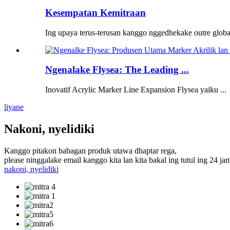
Kesempatan Kemitraan
Ing upaya terus-terusan kanggo nggedhekake outre global
Ngenalake Flysea: The Leading ...
Inovatif Acrylic Marker Line Expansion Flysea yaiku ...
liyane
Nakoni, nyelidiki
Kanggo pitakon babagan produk utawa dhaptar rega,
please ninggalake email kanggo kita lan kita bakal ing tutul ing 24 ja
nakoni, nyelidiki