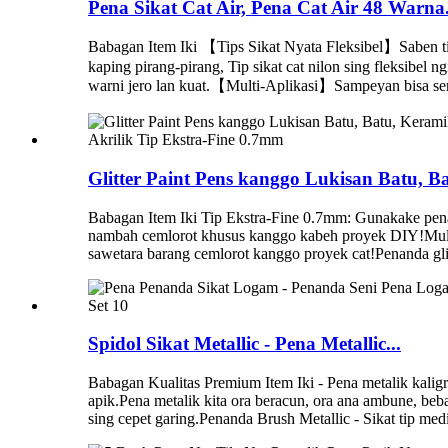
Pena Sikat Cat Air, Pena Cat Air 48 Warna.
Babagan Item Iki 【Tips Sikat Nyata Fleksibel】Saben tip 
kaping pirang-pirang, Tip sikat cat nilon sing fleksibe
warni jero lan kuat.【Multi-Aplikasi】Sampeyan bisa se
Glitter Paint Pens kanggo Lukisan Batu, Ba
Babagan Item Iki Tip Ekstra-Fine 0.7mm: Gunakake pena ca
nambah cemlorot khusus kanggo kabeh proyek DIY!Multi-
sawetara barang cemlorot kanggo proyek cat!Penanda glitt
Spidol Sikat Metallic - Pena Metallic...
Babagan Kualitas Premium Item Iki - Pena metalik kaligr
apik.Pena metalik kita ora beracun, ora ana ambune, beba
sing cepet garing.Penanda Brush Metallic - Sikat tip med