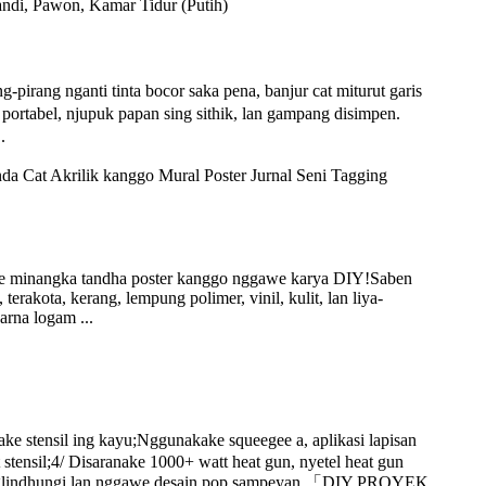
rang nganti tinta bocor saka pena, banjur cat miturut garis
tabel, njupuk papan sing sithik, lan gampang disimpen.
.
e minangka tandha poster kanggo nggawe karya DIY!Saben
terakota, kerang, lempung polimer, vinil, kulit, lan liya-
rna logam ...
nsil ing kayu;Nggunakake squeegee a, aplikasi lapisan
stensil;4/ Disaranake 1000+ watt heat gun, nyetel heat gun
u, nglindhungi lan nggawe desain pop sampeyan.「DIY PROYEK