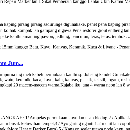
ing pirang-pirang sadurunge digunakake, penet pena kaping pirang-pi
thak kompak lan gampang digawa.Pena restorer grout entheng lan por
ke kanthi aman ing pawon, jedhing, pancuran, teras, teras, tembok, ..
5mm Jum...
urna ing meh kabeh permukaan kanthi spidol sing kandel.Gunakak
watu, keramik, kaca, kayu, kain, kanvas, plastik, tekstil, logam, resin, 
gkapi 20 macem-macem warna.Kajaba iku, ana 4 warna neon lan 8 wa
1/ Ampelas permukaan kayu lan usap bledug.2 / Aplikasiake ste
lan mbusak keluwihan tempel;3 / Ayo garing nganti 1-2 menit lan copot 
dhak (More Heat = Darker Burn);5 / Kanggo sealer utawa noda kay